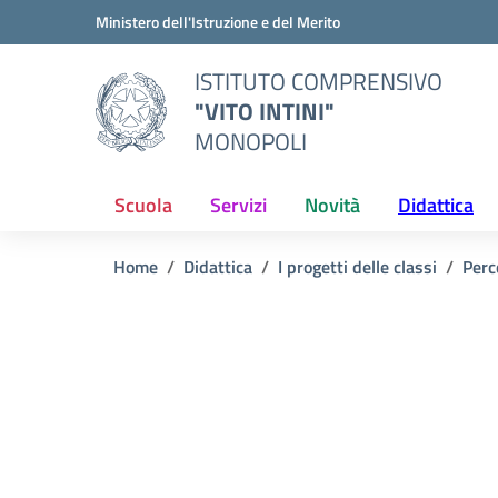
Vai ai contenuti
Vai al menu di navigazione
Vai al footer
Ministero dell'Istruzione e del Merito
ISTITUTO COMPRENSIVO
"VITO INTINI"
MONOPOLI
Scuola
Servizi
Novità
Didattica
Home
Didattica
I progetti delle classi
Perc