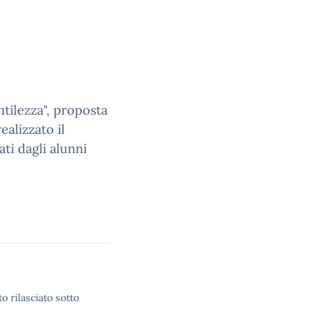
ntilezza", proposta
ealizzato il
ti dagli alunni
o rilasciato sotto