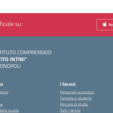
iciale su:
App
STITUTO COMPRENSIVO
VITO INTINI"
ONOPOLI
Visita la pagina iniziale della scuola
la
I Servizi
zione
Personale scolastico
Famiglie e studenti
ne
Percorsi di studio
della scuola
Tutti i servizi