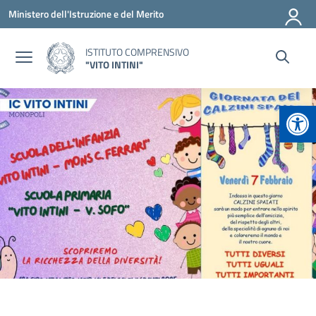
Vai ai contenuti
Vai al menu di navigazione
Vai al footer
Ministero dell'Istruzione e del Merito
ISTITUTO COMPRENSIVO
"VITO INTINI"
Apr