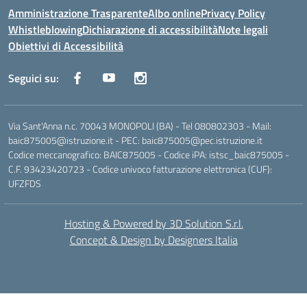
Amministrazione Trasparente
Albo online
Privacy Policy
Whistleblowing
Dichiarazione di accessibilità
Note legali
Obiettivi di Accessibilità
Seguici su:
Via Sant'Anna n.c. 70043 MONOPOLI (BA) - Tel 080802303 - Mail:
baic875005@istruzione.it - PEC: baic875005@pec.istruzione.it
Codice meccanografico: BAIC875005 - Codice iPA: istsc_baic875005 -
C.F. 93423420723 - Codice univoco fatturazione elettronica (CUF):
UFZFDS
Hosting & Powered by 3D Solution S.r.l.
Concept & Design by Designers Italia