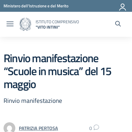
Vai ai contenuti
Vai al menu di navigazione
Vai al footer
Ministero dell'Istruzione e del Merito
ISTITUTO COMPRENSIVO
"VITO INTINI"
Rinvio manifestazione
“Scuole in musica” del 15
maggio
Rinvio manifestazione
PATRIZIA PERTOSA
0