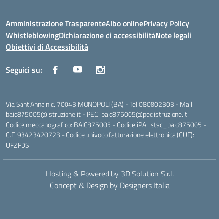
Amministrazione Trasparente
Albo online
Privacy Policy
Whistleblowing
Dichiarazione di accessibilità
Note legali
Obiettivi di Accessibilità
Seguici su:
Via Sant'Anna n.c. 70043 MONOPOLI (BA) - Tel 080802303 - Mail:
baic875005@istruzione.it - PEC: baic875005@pec.istruzione.it
Codice meccanografico: BAIC875005 - Codice iPA: istsc_baic875005 -
C.F. 93423420723 - Codice univoco fatturazione elettronica (CUF):
UFZFDS
Hosting & Powered by 3D Solution S.r.l.
Concept & Design by Designers Italia