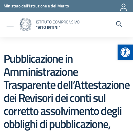
Vai ai contenuti
Vai al menu di navigazione
Vai al footer
Ministero dell'Istruzione e del Merito
ISTITUTO COMPRENSIVO
"VITO INTINI"
Apr
Pubblicazione in
Amministrazione
Trasparente dell’Attestazione
dei Revisori dei conti sul
corretto assolvimento degli
obblighi di pubblicazione,