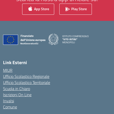
App Store
Play Store
ISTITUTO COMPRENSIVO
"VITO INTINI"
MONOPOLI
— Visita la pagina iniziale della scuola
Link Esterni
MIUR
Ufficio Scolastico Regionale
Ufficio Scolastico Territoriale
Scuola in Chiaro
Iscrizioni On Line
Invalsi
Comune