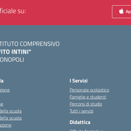
iciale su:
App
STITUTO COMPRENSIVO
VITO INTINI"
ONOPOLI
Visita la pagina iniziale della scuola
la
I Servizi
zione
Personale scolastico
Famiglie e studenti
ne
Percorsi di studio
della scuola
Tutti i servizi
della scuola
Didattica
azione