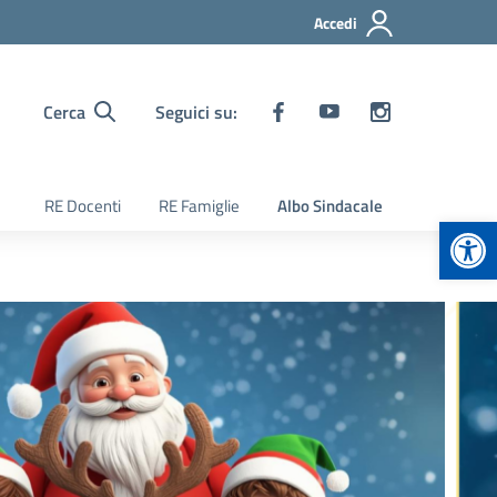
Accedi
Cerca
Seguici su:
RE Docenti
RE Famiglie
Albo Sindacale
Apr