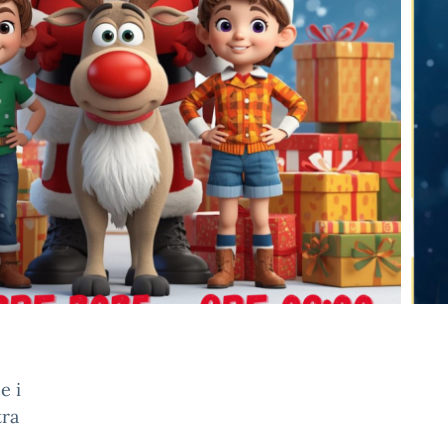
e i
tra