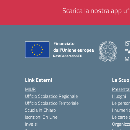
Scarica la nostra app uff
I
"
M
— 
Link Esterni
La Scuo
MIUR
Presenta
Ufficio Scolastico Regionale
I luoghi
Ufficio Scolastico Territoriale
Le perso
Scuola in Chiaro
I numeri 
Iscrizioni On Line
Le carte 
Invalsi
Organizz