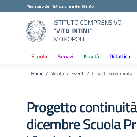
Vai ai contenuti
Vai al menu di navigazione
Vai al footer
Ministero dell'Istruzione e del Merito
ISTITUTO COMPRENSIVO
"VITO INTINI"
MONOPOLI
Scuola
Servizi
Novità
Didattica
Home
Novità
Eventi
Progetto continuità –
Progetto continuit
dicembre Scuola Pr