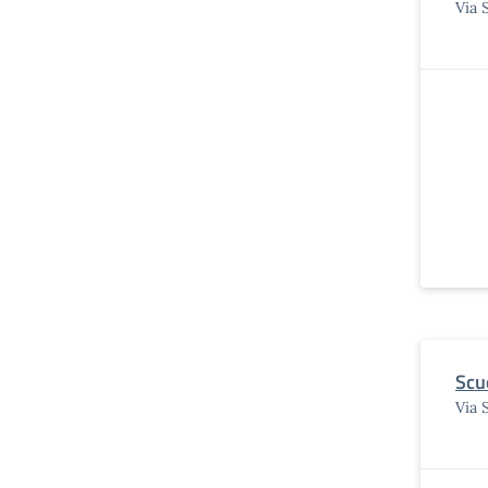
Via 
Scu
Via 