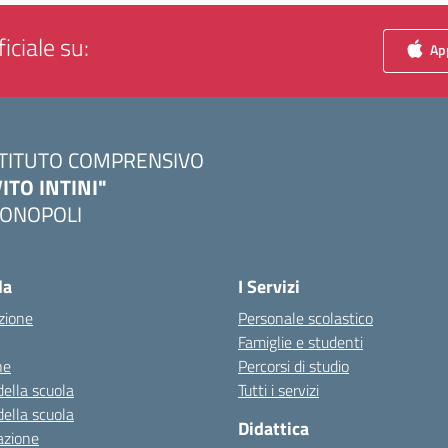
iciale su:
App
STITUTO COMPRENSIVO
VITO INTINI"
ONOPOLI
Visita la pagina iniziale della scuola
la
I Servizi
zione
Personale scolastico
Famiglie e studenti
ne
Percorsi di studio
della scuola
Tutti i servizi
della scuola
Didattica
azione