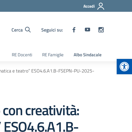
Accedi
Cerca
Seguici su:
RE Docenti
RE Famiglie
Albo Sindacale
Apr
tematica e teatro” ESO4.6.A1.B-FSEPN-PU-2025-
on creatività:
o” ESO4.6.A1.B-