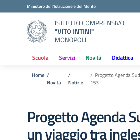
Vai ai contenuti
Vai al menu di navigazione
Vai al footer
Ministero dell'Istruzione e del Merito
ISTITUTO COMPRENSIVO
"VITO INTINI"
MONOPOLI
Scuola
Servizi
Novità
Didattica
Home
Progetto Agenda Sud 
Novità
Notizie
153
Progetto Agenda Su
un viaggio tra ingl