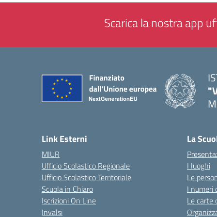
Scarica la nostra app uff
I
"
M
— 
Link Esterni
La Scuo
MIUR
Presenta
Ufficio Scolastico Regionale
I luoghi
Ufficio Scolastico Territoriale
Le perso
Scuola in Chiaro
I numeri 
Iscrizioni On Line
Le carte 
Invalsi
Organizz