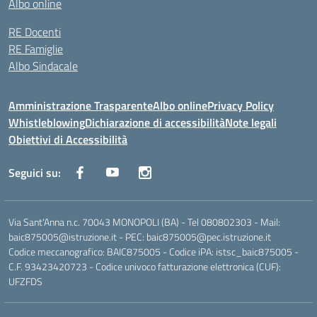
Albo online
RE Docenti
RE Famiglie
Albo Sindacale
Amministrazione Trasparente
Albo online
Privacy Policy
Whistleblowing
Dichiarazione di accessibilità
Note legali
Obiettivi di Accessibilità
Seguici su:
Via Sant'Anna n.c. 70043 MONOPOLI (BA) - Tel 080802303 - Mail:
baic875005@istruzione.it - PEC: baic875005@pec.istruzione.it
Codice meccanografico: BAIC875005 - Codice iPA: istsc_baic875005 -
C.F. 93423420723 - Codice univoco fatturazione elettronica (CUF):
UFZFDS