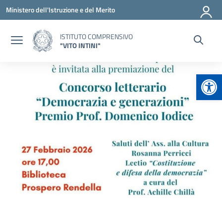
Vai ai contenuti
Vai al menu di navigazione
Vai al footer
Ministero dell'Istruzione e del Merito
ISTITUTO COMPRENSIVO
"VITO INTINI"
Apr