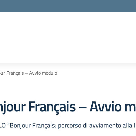
r Français – Avvio modulo
our Français – Avvio m
onjour Français: percorso di avviamento alla 