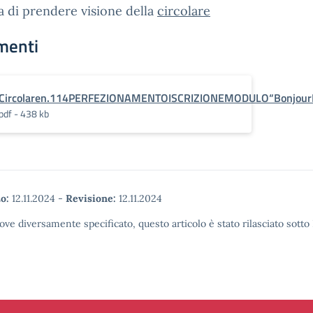
a di prendere visione della
circolare
menti
Circolaren.114PERFEZIONAMENTOISCRIZIONEMODULO“BonjourF
pdf - 438 kb
o:
12.11.2024
-
Revisione:
12.11.2024
ove diversamente specificato, questo articolo è stato rilasciato sott