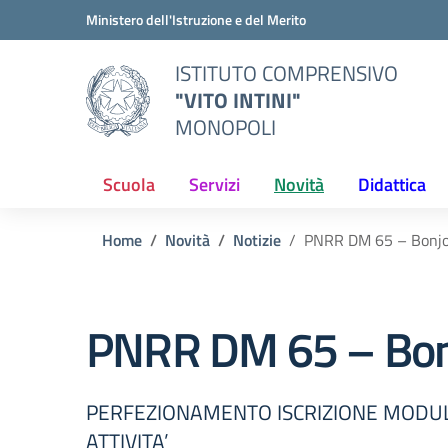
Vai ai contenuti
Vai al menu di navigazione
Vai al footer
Ministero dell'Istruzione e del Merito
ISTITUTO COMPRENSIVO
"VITO INTINI"
MONOPOLI
Scuola
Servizi
Novità
Didattica
Home
Novità
Notizie
PNRR DM 65 – Bonjou
PNRR DM 65 – Bonj
PERFEZIONAMENTO ISCRIZIONE MODULO “B
ATTIVITA’