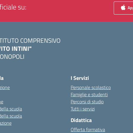
iciale su:
App
STITUTO COMPRENSIVO
VITO INTINI"
ONOPOLI
Visita la pagina iniziale della scuola
la
I Servizi
zione
Personale scolastico
Famiglie e studenti
ne
Percorsi di studio
della scuola
Tutti i servizi
della scuola
Didattica
azione
Offerta formativa