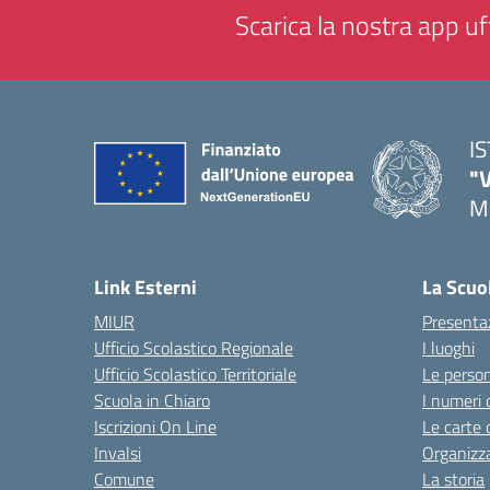
Scarica la nostra app uff
I
"
M
— 
Link Esterni
La Scuo
MIUR
Presenta
Ufficio Scolastico Regionale
I luoghi
Ufficio Scolastico Territoriale
Le perso
Scuola in Chiaro
I numeri 
Iscrizioni On Line
Le carte 
Invalsi
Organizz
Comune
La storia