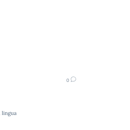
0
 lingua