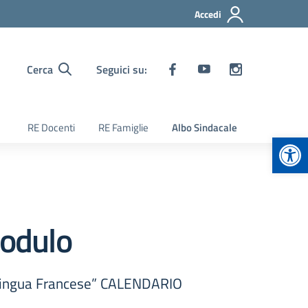
Accedi
Cerca
Seguici su:
RE Docenti
RE Famiglie
Albo Sindacale
Apr
odulo
lingua Francese” CALENDARIO