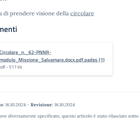
a di prendere visione della
circolare
menti
Circolare_n._62-PNNR-
modulo_Missione_Salvamare.docx.pdf.pades (1)
pdf - 517 kb
o:
16.10.2024
-
Revisione:
16.10.2024
ove diversamente specificato, questo articolo è stato rilasciato sott