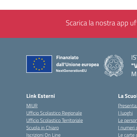
Scarica la nostra app uff
I
"
M
— 
Link Esterni
La Scuo
MIUR
Presenta
Ufficio Scolastico Regionale
I luoghi
Ufficio Scolastico Territoriale
Le perso
Scuola in Chiaro
I numeri 
Iscrizioni On Line
Le carte 