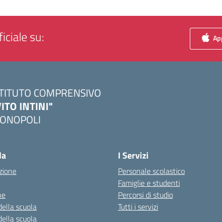
iciale su:
App
STITUTO COMPRENSIVO
VITO INTINI"
ONOPOLI
Visita la pagina iniziale della scuola
la
I Servizi
zione
Personale scolastico
Famiglie e studenti
ne
Percorsi di studio
della scuola
Tutti i servizi
della scuola