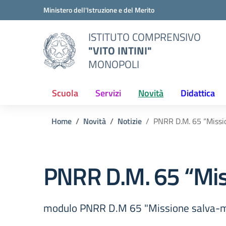
Vai ai contenuti
Vai al menu di navigazione
Vai al footer
Ministero dell'Istruzione e del Merito
ISTITUTO COMPRENSIVO
"VITO INTINI"
MONOPOLI
Scuola
Servizi
Novità
Didattica
Home
Novità
Notizie
PNRR D.M. 65 “Missi
PNRR D.M. 65 “Mis
modulo PNRR D.M 65 "Missione salva