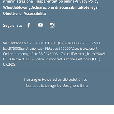
Amministrazione Trasparente
Albo online
Privacy Policy
Whistleblowing
Dichiarazione di accessibilità
Note legali
Obiettivi di Accessibilità
Seguici su:
Via Sant'Anna n.c. 70043 MONOPOLI (BA) - Tel 080802303 - Mail:
baic875005@istruzione.it - PEC: baic875005@pec.istruzione.it
Codice meccanografico: BAIC875005 - Codice iPA: istsc_baic875005 -
C.F. 93423420723 - Codice univoco fatturazione elettronica (CUF):
UFZFDS
Hosting & Powered by 3D Solution S.r.l.
Concept & Design by Designers Italia