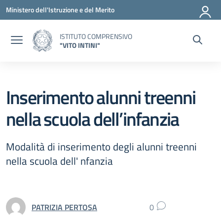
Vai ai contenuti
Vai al menu di navigazione
Vai al footer
Ministero dell'Istruzione e del Merito
ISTITUTO COMPRENSIVO
"VITO INTINI"
Inserimento alunni treenni
nella scuola dell’infanzia
Modalità di inserimento degli alunni treenni
nella scuola dell' nfanzia
PATRIZIA PERTOSA
0