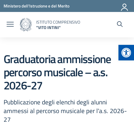
Vai ai contenuti
Vai al menu di navigazione
Vai al footer
Ministero dell'Istruzione e del Merito
ISTITUTO COMPRENSIVO
"VITO INTINI"
Apr
Graduatoria ammissione
percorso musicale – a.s.
2026-27
Pubblicazione degli elenchi degli alunni
ammessi al percorso musicale per l'a.s. 2026-
27