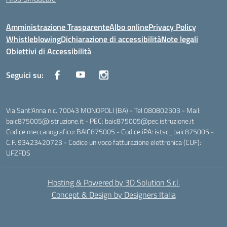
Amministrazione Trasparente
Albo online
Privacy Policy
Whistleblowing
Dichiarazione di accessibilità
Note legali
Obiettivi di Accessibilità
Seguici su:
Via Sant'Anna n.c. 70043 MONOPOLI (BA) - Tel 080802303 - Mail:
baic875005@istruzione.it - PEC: baic875005@pec.istruzione.it
Codice meccanografico: BAIC875005 - Codice iPA: istsc_baic875005 -
C.F. 93423420723 - Codice univoco fatturazione elettronica (CUF):
UFZFDS
Hosting & Powered by 3D Solution S.r.l.
Concept & Design by Designers Italia