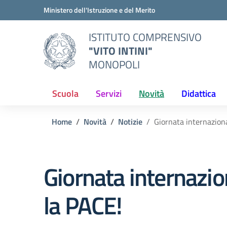
Vai ai contenuti
Vai al menu di navigazione
Vai al footer
Ministero dell'Istruzione e del Merito
ISTITUTO COMPRENSIVO
"VITO INTINI"
MONOPOLI
Scuola
Servizi
Novità
Didattica
Home
Novità
Notizie
Giornata internazion
Giornata internazio
la PACE!