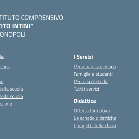
STITUTO COMPRENSIVO
VITO INTINI"
ONOPOLI
Visita la pagina iniziale della scuola
la
I Servizi
zione
Personale scolastico
Famiglie e studenti
ne
Percorsi di studio
della scuola
Tutti i servizi
della scuola
Didattica
azione
Offerta formativa
Le schede didattiche
I progetti delle classi