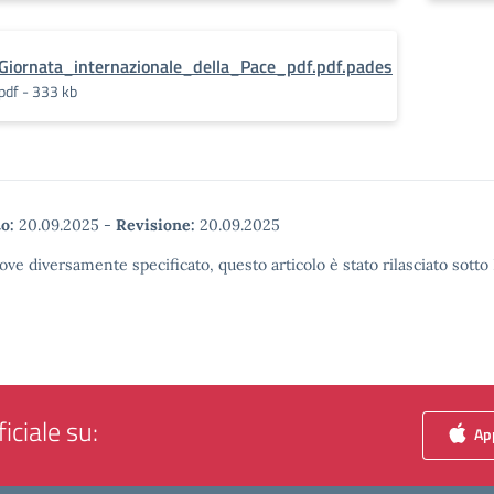
Giornata_internazionale_della_Pace_pdf.pdf.pades
pdf - 333 kb
o:
20.09.2025
-
Revisione:
20.09.2025
ove diversamente specificato, questo articolo è stato rilasciato sott
iciale su:
App