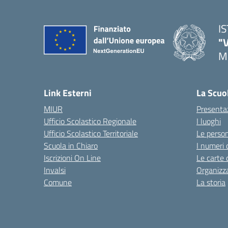
I
"
M
— 
Link Esterni
La Scuo
MIUR
Presenta
Ufficio Scolastico Regionale
I luoghi
Ufficio Scolastico Territoriale
Le perso
Scuola in Chiaro
I numeri 
Iscrizioni On Line
Le carte 
Invalsi
Organizz
Comune
La storia