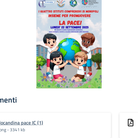
menti
locandina pace IC (1)
png - 3341 kb