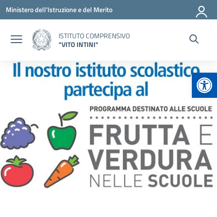
Vai ai contenuti
Vai al menu di navigazione
Vai al footer
Ministero dell'Istruzione e del Merito
ISTITUTO COMPRENSIVO
"VITO INTINI"
Apr