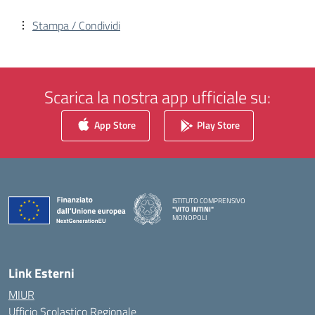
Stampa / Condividi
Scarica la nostra app ufficiale su:
App Store
Play Store
ISTITUTO COMPRENSIVO
"VITO INTINI"
MONOPOLI
— Visita la pagina iniziale della scuola
Link Esterni
MIUR
Ufficio Scolastico Regionale