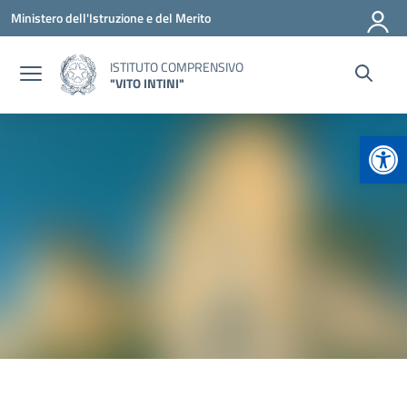
Vai ai contenuti
Vai al menu di navigazione
Vai al footer
Ministero dell'Istruzione e del Merito
ISTITUTO COMPRENSIVO
"VITO INTINI"
Apr