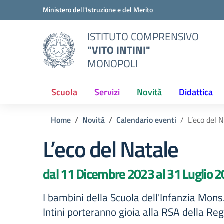
Vai ai contenuti
Vai al menu di navigazione
Vai al footer
Ministero dell'Istruzione e del Merito
ISTITUTO COMPRENSIVO
"VITO INTINI"
MONOPOLI
Scuola
Servizi
Novità
Didattica
Home
Novità
Calendario eventi
L’eco del 
L’eco del Natale
dal 11 Dicembre 2023 al 31 Luglio 
I bambini della Scuola dell'Infanzia Mons.
Intini porteranno gioia alla RSA della Re