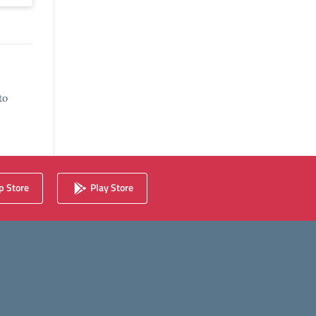
to
 Store
Play Store