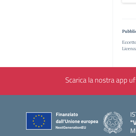
Pubbli
Eccetto
Licenz
Scarica la nostra app uff
I
"
M