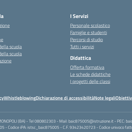
Visita la pagina iniziale della scuola
la
I Servizi
zione
Personale scolastico
Famiglie e studenti
ne
Percorsi di studio
della scuola
Tutti i servizi
della scuola
Didattica
azione
Offerta formativa
Le schede didattiche
I progetti delle classi
cy
Whistleblowing
Dichiarazione di accessibilità
Note legali
Obiettiv
MONOPOLI (BA) - Tel 080802303 - Mail: baic875005@istruzione.it - PEC: ba
5 - Codice iPA: istsc_baic875005 - C.F. 93423420723 - Codice univoco fattu