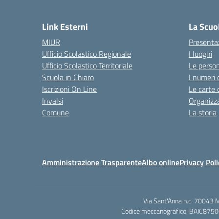
— 
Link Esterni
La Scuo
MIUR
Presenta
Ufficio Scolastico Regionale
I luoghi
Ufficio Scolastico Territoriale
Le perso
Scuola in Chiaro
I numeri 
Iscrizioni On Line
Le carte 
Invalsi
Organizz
Comune
La storia
Amministrazione Trasparente
Albo online
Privacy Poli
Via Sant'Anna n.c. 70043 
Codice meccanografico: BAIC87500