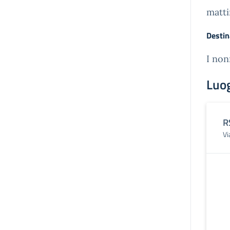
matti
Destin
I non
Luo
R
Vi