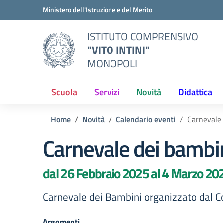
Vai ai contenuti
Vai al menu di navigazione
Vai al footer
Ministero dell'Istruzione e del Merito
ISTITUTO COMPRENSIVO
"VITO INTINI"
MONOPOLI
Scuola
Servizi
Novità
Didattica
Home
Novità
Calendario eventi
Carnevale 
Carnevale dei bambi
dal 26 Febbraio 2025 al 4 Marzo 20
Carnevale dei Bambini organizzato dal 
Argomenti