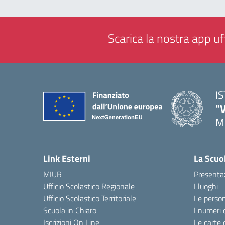
Scarica la nostra app uff
I
"
M
— 
Link Esterni
La Scuo
MIUR
Presenta
Ufficio Scolastico Regionale
I luoghi
Ufficio Scolastico Territoriale
Le perso
Scuola in Chiaro
I numeri 
Iscrizioni On Line
Le carte 