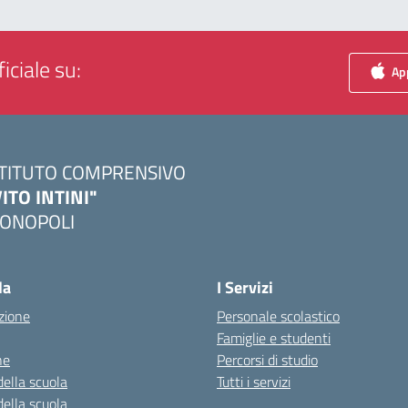
iciale su:
App
STITUTO COMPRENSIVO
VITO INTINI"
ONOPOLI
Visita la pagina iniziale della scuola
la
I Servizi
zione
Personale scolastico
Famiglie e studenti
ne
Percorsi di studio
della scuola
Tutti i servizi
della scuola