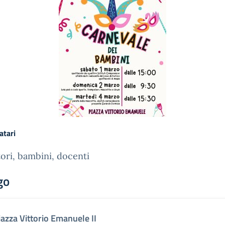
atari
ori, bambini, docenti
go
iazza Vittorio Emanuele II