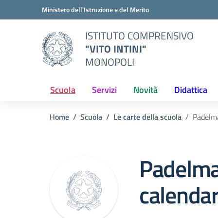
Vai ai contenuti
Vai al menu di navigazione
Vai al footer
Ministero dell'Istruzione e del Merito
ISTITUTO COMPRENSIVO
"VITO INTINI"
MONOPOLI
Scuola
Servizi
Novità
Didattica
Home
Scuola
Le carte della scuola
Padelma
Padelma
calendar