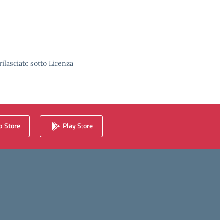
rilasciato sotto Licenza
 Store
Play Store