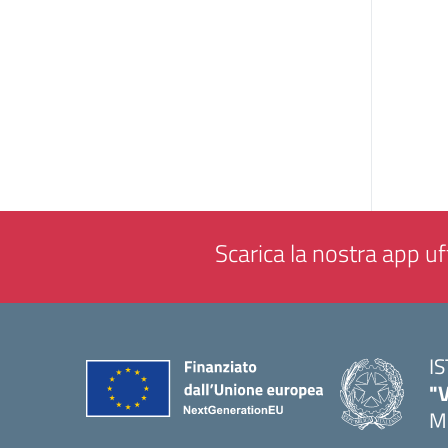
Scarica la nostra app uff
I
"
M
— 