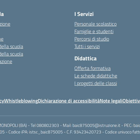
la
I Servizi
zione
Personale scolastico
Famiglie e studenti
ne
Percorsi di studio
della scuola
Tutti i servizi
della scuola
Didattica
azione
Offerta formativa
Le schede didattiche
I progetti delle classi
cy
Whistleblowing
Dichiarazione di accessibilità
Note legali
Obiettiv
MONOPOLI (BA) - Tel 080802303 - Mail: baic875005@istruzione.it - PEC: ba
5 - Codice iPA: istsc_baic875005 - C.F. 93423420723 - Codice univoco fattu