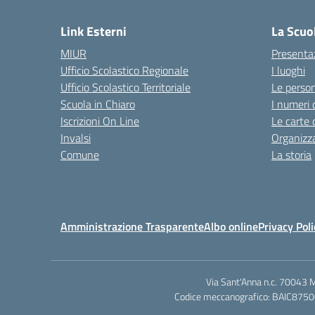
Link Esterni
La Scuo
MIUR
Presenta
Ufficio Scolastico Regionale
I luoghi
Ufficio Scolastico Territoriale
Le perso
Scuola in Chiaro
I numeri 
Iscrizioni On Line
Le carte 
Invalsi
Organizz
Comune
La storia
Amministrazione Trasparente
Albo online
Privacy Poli
Via Sant'Anna n.c. 70043 
Codice meccanografico: BAIC87500