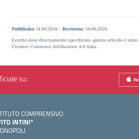
Pubblicato:
14.06.2026
-
Revisione:
14.06.2026
Eccetto dove diversamente specificato, questo articolo è stato 
Creative Commons Attribuzione 4.0 Italia.
iciale su:
App
STITUTO COMPRENSIVO
VITO INTINI"
ONOPOLI
Visita la pagina iniziale della scuola