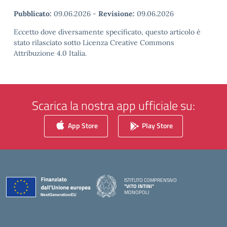
Pubblicato:
09.06.2026
-
Revisione:
09.06.2026
Eccetto dove diversamente specificato, questo articolo è
stato rilasciato sotto Licenza Creative Commons
Attribuzione 4.0 Italia.
Scarica la nostra app ufficiale su:
App Store
Play Store
ISTITUTO COMPRENSIVO
"VITO INTINI"
MONOPOLI
— Visita la pagina iniziale della scuola