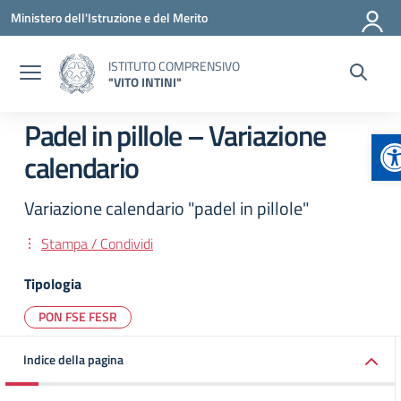
Vai ai contenuti
Vai al menu di navigazione
Vai al footer
Ministero dell'Istruzione e del Merito
ISTITUTO COMPRENSIVO
"VITO INTINI"
Padel in pillole – Variazione
A
calendario
Variazione calendario "padel in pillole"
Stampa / Condividi
Tipologia
PON FSE FESR
Indice della pagina