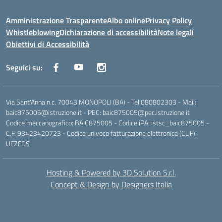
Amministrazione Trasparente
Albo online
Privacy Policy
Whistleblowing
Dichiarazione di accessibilità
Note legali
Obiettivi di Accessibilità
Seguici su:
Via Sant'Anna n.c. 70043 MONOPOLI (BA) - Tel 080802303 - Mail:
baic875005@istruzione.it - PEC: baic875005@pec.istruzione.it
Codice meccanografico: BAIC875005 - Codice iPA: istsc_baic875005 -
C.F. 93423420723 - Codice univoco fatturazione elettronica (CUF):
UFZFDS
Hosting & Powered by 3D Solution S.r.l.
Concept & Design by Designers Italia