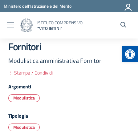
Vai ai contenuti
Vai al menu di navigazione
Vai al footer
Ministero dell'Istruzione e del Merito
ISTITUTO COMPRENSIVO
"VITO INTINI"
Fornitori
Apr
Modulistica amministrativa Fornitori
Stampa / Condividi
Argomenti
Modulistica
Tipologia
Modulistica