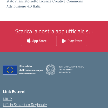
stato rilasciato sotto Licenza Creative Commons
Attribuzione 4.0 Italia.
Scarica la nostra app ufficiale su:
App Store
Play Store
ISTITUTO COMPRENSIVO
"VITO INTINI"
MONOPOLI
— Visita la pagina iniziale della scuola
Link Esterni
MIUR
Ufficio Scolastico Regionale