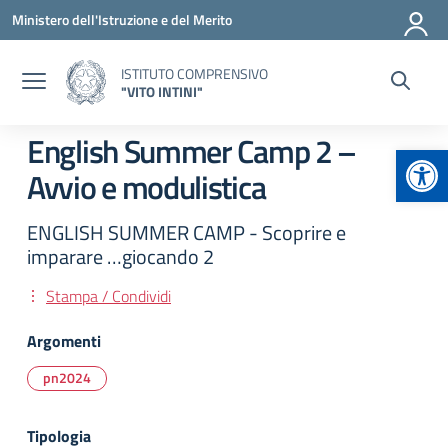
Vai ai contenuti
Vai al menu di navigazione
Vai al footer
Ministero dell'Istruzione e del Merito
ISTITUTO COMPRENSIVO
"VITO INTINI"
English Summer Camp 2 –
Apr
Avvio e modulistica
ENGLISH SUMMER CAMP - Scoprire e
imparare …giocando 2
Stampa / Condividi
Argomenti
pn2024
Tipologia