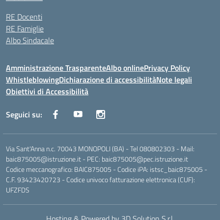
RE Docenti
RE Famiglie
Albo Sindacale
Amministrazione Trasparente
Albo online
Privacy Policy
Whistleblowing
Dichiarazione di accessibilità
Note legali
Obiettivi di Accessibilità
Seguici su:
Via Sant'Anna n.c. 70043 MONOPOLI (BA) - Tel 080802303 - Mail:
baic875005@istruzione.it - PEC: baic875005@pec.istruzione.it
Codice meccanografico: BAIC875005 - Codice iPA: istsc_baic875005 -
C.F. 93423420723 - Codice univoco fatturazione elettronica (CUF):
UFZFDS
Hosting & Powered by 3D Solution S.r.l.