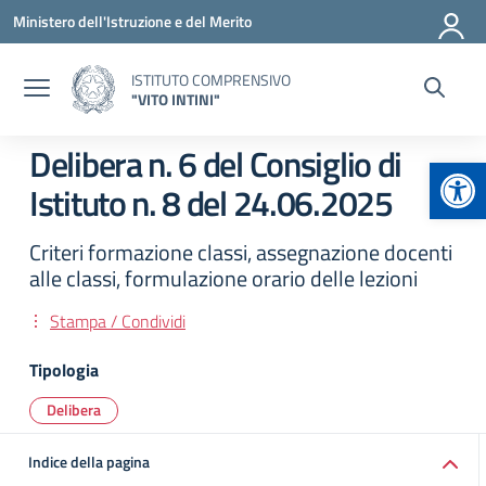
Vai ai contenuti
Vai al menu di navigazione
Vai al footer
Ministero dell'Istruzione e del Merito
ISTITUTO COMPRENSIVO
"VITO INTINI"
Delibera n. 6 del Consiglio di
Apr
Istituto n. 8 del 24.06.2025
Criteri formazione classi, assegnazione docenti
alle classi, formulazione orario delle lezioni
Stampa / Condividi
Tipologia
Delibera
Indice della pagina