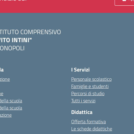
STITUTO COMPRENSIVO
VITO INTINI"
ONOPOLI
Visita la pagina iniziale della scuola
la
I Servizi
zione
Personale scolastico
Famiglie e studenti
ne
Percorsi di studio
della scuola
Tutti i servizi
della scuola
Didattica
azione
Offerta formativa
Le schede didattiche