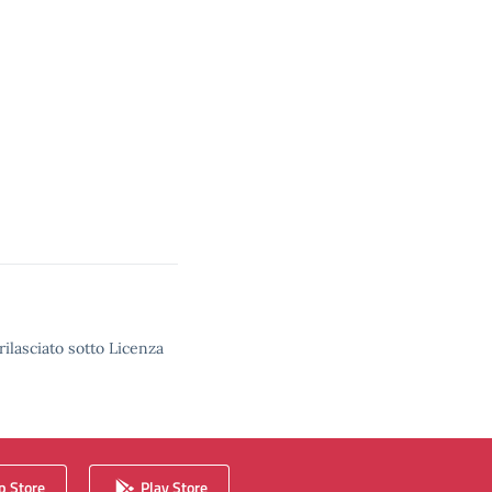
rilasciato sotto Licenza
 Store
Play Store