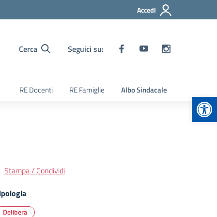
Accedi
Cerca
Seguici su:
RE Docenti
RE Famiglie
Albo Sindacale
Apr
Stampa / Condividi
ipologia
Delibera