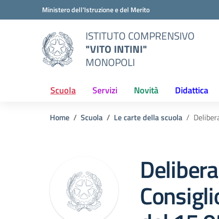
Vai ai contenuti
Vai al menu di navigazione
Vai al footer
Ministero dell'Istruzione e del Merito
ISTITUTO COMPRENSIVO
"VITO INTINI"
MONOPOLI
Scuola
Servizi
Novità
Didattica
Home
Scuola
Le carte della scuola
Delibera
Delibera
Consiglio