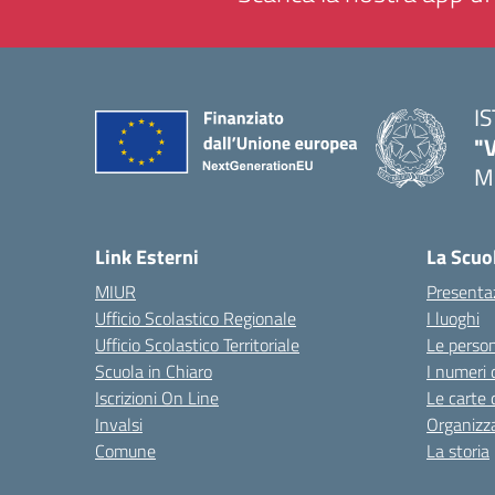
I
"
M
— 
Link Esterni
La Scuo
MIUR
Presenta
Ufficio Scolastico Regionale
I luoghi
Ufficio Scolastico Territoriale
Le perso
Scuola in Chiaro
I numeri 
Iscrizioni On Line
Le carte 
Invalsi
Organizz
Comune
La storia