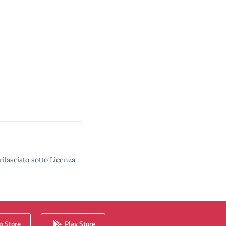
rilasciato sotto Licenza
 Store
Play Store