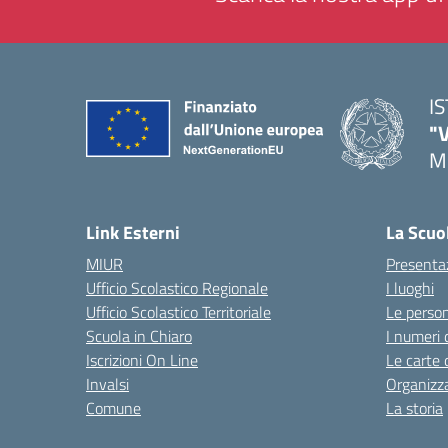
I
"
M
— 
Link Esterni
La Scuo
MIUR
Presenta
Ufficio Scolastico Regionale
I luoghi
Ufficio Scolastico Territoriale
Le perso
Scuola in Chiaro
I numeri 
Iscrizioni On Line
Le carte 
Invalsi
Organizz
Comune
La storia