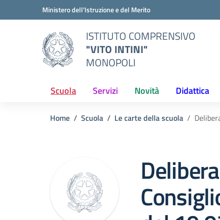
Vai ai contenuti
Vai al menu di navigazione
Vai al footer
Ministero dell'Istruzione e del Merito
ISTITUTO COMPRENSIVO
"VITO INTINI"
MONOPOLI
Scuola
Servizi
Novità
Didattica
Home
Scuola
Le carte della scuola
Delibera
Delibera
Consiglio