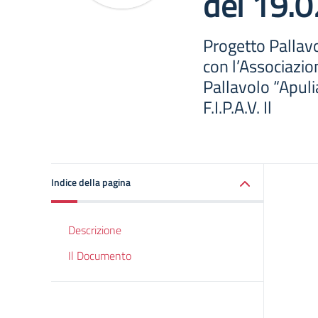
del 19.
Progetto Pallav
con l’Associazio
Pallavolo “Apuli
F.I.P.A.V. Il
Indice della pagina
Descrizione
Il Documento