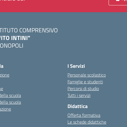
STITUTO COMPRENSIVO
VITO INTINI"
ONOPOLI
Visita la pagina iniziale della scuola
la
I Servizi
zione
Personale scolastico
Famiglie e studenti
ne
Percorsi di studio
della scuola
Tutti i servizi
della scuola
Didattica
azione
Offerta formativa
Le schede didattiche