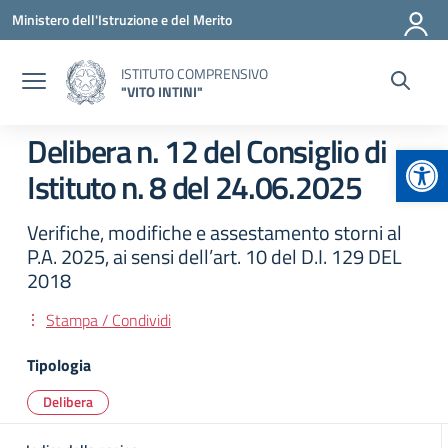
Vai ai contenuti
Vai al menu di navigazione
Vai al footer
Ministero dell'Istruzione e del Merito
ISTITUTO COMPRENSIVO
"VITO INTINI"
Delibera n. 12 del Consiglio di
Apr
Istituto n. 8 del 24.06.2025
Verifiche, modifiche e assestamento storni al
P.A. 2025, ai sensi dell’art. 10 del D.I. 129 DEL
2018
Stampa / Condividi
Tipologia
Delibera