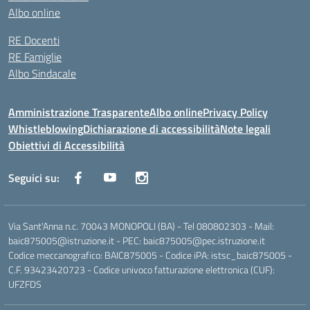
Albo online
RE Docenti
RE Famiglie
Albo Sindacale
Amministrazione Trasparente
Albo online
Privacy Policy
Whistleblowing
Dichiarazione di accessibilità
Note legali
Obiettivi di Accessibilità
Seguici su:
Via Sant'Anna n.c. 70043 MONOPOLI (BA) - Tel 080802303 - Mail:
baic875005@istruzione.it - PEC: baic875005@pec.istruzione.it
Codice meccanografico: BAIC875005 - Codice iPA: istsc_baic875005 -
C.F. 93423420723 - Codice univoco fatturazione elettronica (CUF):
UFZFDS