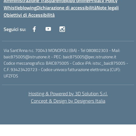
Amministrazione Trasparente
Albo online
Privacy Policy
Whistleblowing
Dichiarazione di accessibilità
Note legali
Obiettivi di Accessibilità
Seguici su:
Via Sant'Anna n.c. 70043 MONOPOLI (BA) - Tel 080802303 - Mail:
baic875005@istruzione.it - PEC: baic875005@pec.istruzione.it
Codice meccanografico: BAIC875005 - Codice iPA: istsc_baic875005 -
C.F. 93423420723 - Codice univoco fatturazione elettronica (CUF):
UFZFDS
Hosting & Powered by 3D Solution S.r.l.
Concept & Design by Designers Italia