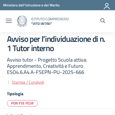
Vai ai contenuti
Vai al menu di navigazione
Vai al footer
Ministero dell'Istruzione e del Merito
ISTITUTO COMPRENSIVO
"VITO INTINI"
Avviso per l’individuazione di n.
1 Tutor interno
Avviso tutor - Progetto Scuola attiva:
Apprendimento, Creatività e Futuro
ESO4.6.A4.A-FSEPN-PU-2025-666
Stampa / Condividi
Tipologia
PON FSE FESR