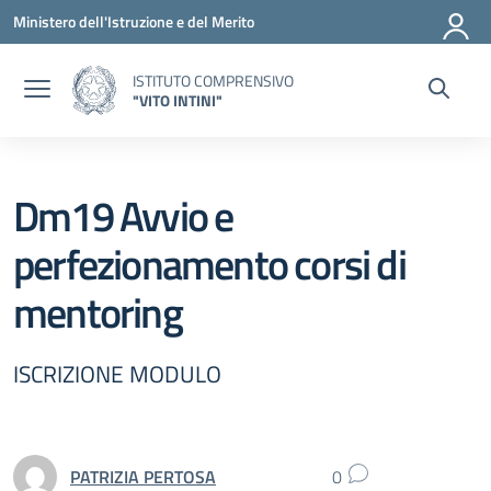
Vai ai contenuti
Vai al menu di navigazione
Vai al footer
Ministero dell'Istruzione e del Merito
ISTITUTO COMPRENSIVO
"VITO INTINI"
Dm19 Avvio e
perfezionamento corsi di
mentoring
ISCRIZIONE MODULO
PATRIZIA PERTOSA
0