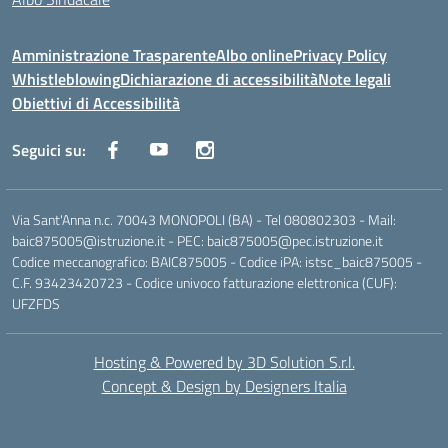
Amministrazione Trasparente
Albo online
Privacy Policy
Whistleblowing
Dichiarazione di accessibilità
Note legali
Obiettivi di Accessibilità
Seguici su:
Via Sant'Anna n.c. 70043 MONOPOLI (BA) - Tel 080802303 - Mail:
baic875005@istruzione.it - PEC: baic875005@pec.istruzione.it
Codice meccanografico: BAIC875005 - Codice iPA: istsc_baic875005 -
C.F. 93423420723 - Codice univoco fatturazione elettronica (CUF):
UFZFDS
Hosting & Powered by 3D Solution S.r.l.
Concept & Design by Designers Italia