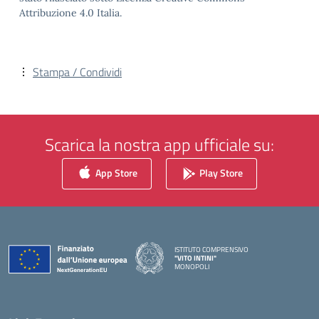
Attribuzione 4.0 Italia.
Stampa / Condividi
Scarica la nostra app ufficiale su:
App Store
Play Store
ISTITUTO COMPRENSIVO
"VITO INTINI"
MONOPOLI
— Visita la pagina iniziale della scuola