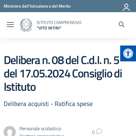
Vai ai contenuti
Vai al menu di navigazione
Vai al footer
Ministero dell'Istruzione e del Merito
ISTITUTO COMPRENSIVO
"VITO INTINI"
Apr
Delibera n. 08 del C.d.I. n. 5
del 17.05.2024 Consiglio di
Istituto
Delibera acquisti - Ratifica spese
Personale scolastico
0
Direttore amministrativo