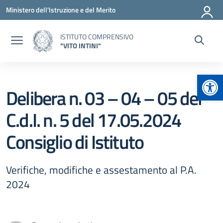
Vai ai contenuti
Vai al menu di navigazione
Vai al footer
Ministero dell'Istruzione e del Merito
ISTITUTO COMPRENSIVO
"VITO INTINI"
Apr
Delibera n. 03 – 04 – 05 del
C.d.I. n. 5 del 17.05.2024
Consiglio di Istituto
Verifiche, modifiche e assestamento al P.A.
2024