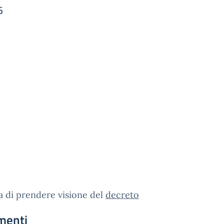
6
a di prendere visione del
decreto
menti