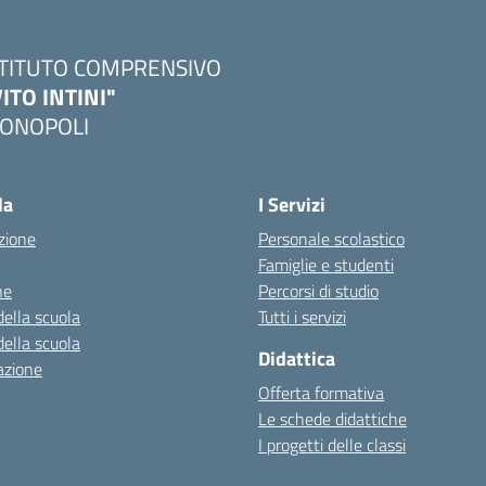
STITUTO COMPRENSIVO
VITO INTINI"
ONOPOLI
Visita la pagina iniziale della scuola
la
I Servizi
zione
Personale scolastico
Famiglie e studenti
ne
Percorsi di studio
della scuola
Tutti i servizi
della scuola
Didattica
azione
Offerta formativa
Le schede didattiche
I progetti delle classi