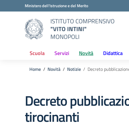
Vai ai contenuti
Vai al menu di navigazione
Vai al footer
Ministero dell'Istruzione e del Merito
ISTITUTO COMPRENSIVO
"VITO INTINI"
MONOPOLI
Scuola
Servizi
Novità
Didattica
Home
Novità
Notizie
Decreto pubblicazione
Decreto pubblicazio
tirocinanti