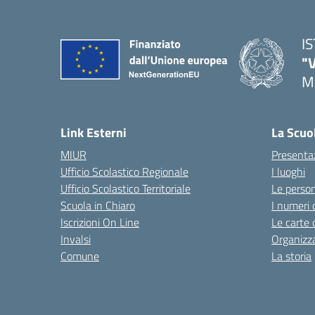
I
"
M
— 
Link Esterni
La Scuo
MIUR
Presenta
Ufficio Scolastico Regionale
I luoghi
Ufficio Scolastico Territoriale
Le perso
Scuola in Chiaro
I numeri 
Iscrizioni On Line
Le carte 
Invalsi
Organizz
Comune
La storia