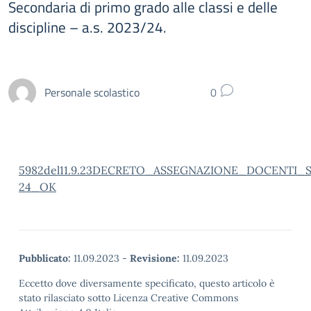
Secondaria di primo grado alle classi e delle
discipline – a.s. 2023/24.
Personale scolastico
0
5982del11.9.23DECRETO_ASSEGNAZIONE_DOCENTI_S
24_OK
Pubblicato:
11.09.2023
-
Revisione:
11.09.2023
Eccetto dove diversamente specificato, questo articolo è
stato rilasciato sotto Licenza Creative Commons