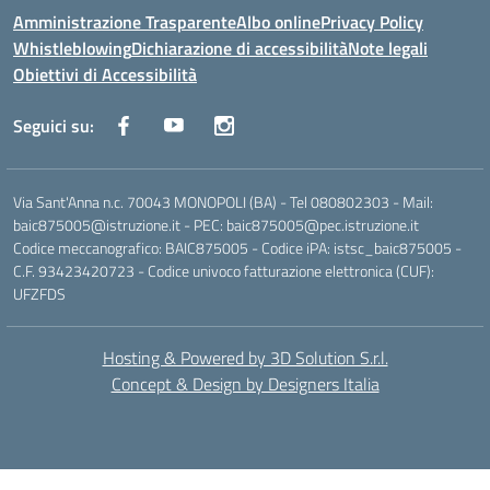
Amministrazione Trasparente
Albo online
Privacy Policy
Whistleblowing
Dichiarazione di accessibilità
Note legali
Obiettivi di Accessibilità
Seguici su:
Via Sant'Anna n.c. 70043 MONOPOLI (BA) - Tel 080802303 - Mail:
baic875005@istruzione.it - PEC: baic875005@pec.istruzione.it
Codice meccanografico: BAIC875005 - Codice iPA: istsc_baic875005 -
C.F. 93423420723 - Codice univoco fatturazione elettronica (CUF):
UFZFDS
Hosting & Powered by 3D Solution S.r.l.
Concept & Design by Designers Italia