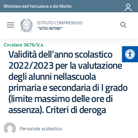
Vai ai contenuti
Vai al menu di navigazione
Vai al footer
Ministero dell'Istruzione e del Merito
ISTITUTO COMPRENSIVO
"VITO INTINI"
Circolare 3676/V.4
Apr
Validità dell’anno scolastico
2022/2023 per la valutazione
degli alunni nellascuola
primaria e secondaria di I grado
(limite massimo delle ore di
assenza). Criteri di deroga
Personale scolastico