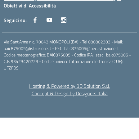
Obiettivi di Accessibilità
Seguici su:
Via Sant'Anna n.c. 70043 MONOPOLI (BA) - Tel 080802303 - Mail:
baic875005@istruzione.it - PEC: baic875005@pec.istruzione.it
Codice meccanografico: BAIC875005 - Codice iPA: istsc_baic875005 -
C.F. 93423420723 - Codice univoco fatturazione elettronica (CUF):
UFZFDS
Hosting & Powered by 3D Solution S.r.l.
Concept & Design by Designers Italia