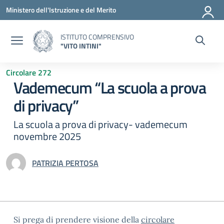
Vai ai contenuti
Vai al menu di navigazione
Vai al footer
Ministero dell'Istruzione e del Merito
ISTITUTO COMPRENSIVO
"VITO INTINI"
Circolare 272
Vademecum “La scuola a prova
di privacy”
La scuola a prova di privacy- vademecum
novembre 2025
PATRIZIA PERTOSA
Si prega di prendere visione della
circolare