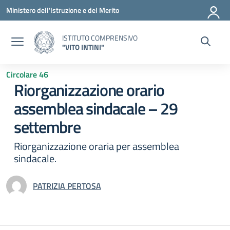
Vai ai contenuti
Vai al menu di navigazione
Vai al footer
Ministero dell'Istruzione e del Merito
ISTITUTO COMPRENSIVO
"VITO INTINI"
Circolare 46
Riorganizzazione orario
assemblea sindacale – 29
settembre
Riorganizzazione oraria per assemblea
sindacale.
PATRIZIA PERTOSA