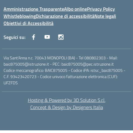
Amministrazione Trasparente
Albo online
Privacy Policy
Whistleblowing
Dichiarazione di accessibilità
Note legali
Obiettivi di Accessibilità
Seguici su:
Via Sant'Anna n.c. 70043 MONOPOLI (BA) - Tel 080802303 - Mail:
baic875005@istruzione.it - PEC: baic875005@pec.istruzione.it
Codice meccanografico: BAIC875005 - Codice iPA: istsc_baic875005 -
C.F. 93423420723 - Codice univoco fatturazione elettronica (CUF):
UFZFDS
Hosting & Powered by 3D Solution S.r.l.
Concept & Design by Designers Italia