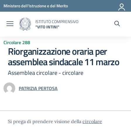
Vai ai contenuti
Vai al menu di navigazione
Vai al footer
Ministero dell'Istruzione e del Merito
ISTITUTO COMPRENSIVO
"VITO INTINI"
Circolare 288
Riorganizzazione oraria per
assemblea sindacale 11 marzo
Assemblea circolare - circolare
PATRIZIA PERTOSA
Si prega di prendere visione della
circolare