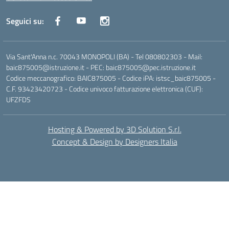
Seguici su:
Via Sant'Anna n.c. 70043 MONOPOLI (BA) - Tel 080802303 - Mail:
baic875005@istruzione.it - PEC: baic875005@pec.istruzione.it
Codice meccanografico: BAIC875005 - Codice iPA: istsc_baic875005 -
C.F. 93423420723 - Codice univoco fatturazione elettronica (CUF):
UFZFDS
Hosting & Powered by 3D Solution S.r.l.
Concept & Design by Designers Italia