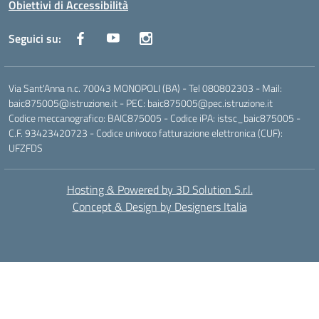
Obiettivi di Accessibilità
Seguici su:
Via Sant'Anna n.c. 70043 MONOPOLI (BA) - Tel 080802303 - Mail:
baic875005@istruzione.it - PEC: baic875005@pec.istruzione.it
Codice meccanografico: BAIC875005 - Codice iPA: istsc_baic875005 -
C.F. 93423420723 - Codice univoco fatturazione elettronica (CUF):
UFZFDS
Hosting & Powered by 3D Solution S.r.l.
Concept & Design by Designers Italia