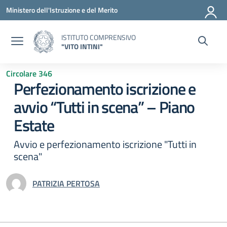
Vai ai contenuti
Vai al menu di navigazione
Vai al footer
Ministero dell'Istruzione e del Merito
ISTITUTO COMPRENSIVO
"VITO INTINI"
Circolare 346
Perfezionamento iscrizione e
avvio “Tutti in scena” – Piano
Estate
Avvio e perfezionamento iscrizione "Tutti in
scena"
PATRIZIA PERTOSA