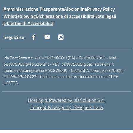
Amministrazione Trasparente
Albo online
Privacy Policy
Whistleblowing
Dichiarazione di accessibilità
Note legali
Obiettivi di Accessibilità
Seguici su:
Via Sant'Anna n.c. 70043 MONOPOLI (BA) - Tel 080802303 - Mail:
baic875005@istruzione.it - PEC: baic875005@pec.istruzione.it
Codice meccanografico: BAIC875005 - Codice iPA: istsc_baic875005 -
C.F. 93423420723 - Codice univoco fatturazione elettronica (CUF):
UFZFDS
Hosting & Powered by 3D Solution S.r.l.
Concept & Design by Designers Italia