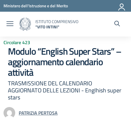
Vai ai contenuti
Vai al menu di navigazione
Vai al footer
Ministero dell'Istruzione e del Merito
ISTITUTO COMPRENSIVO
"VITO INTINI"
Circolare 423
Modulo “English Super Stars” –
aggiornamento calendario
attività
TRASMISSIONE DEL CALENDARIO
AGGIORNATO DELLE LEZIONI - Englhish super
stars
PATRIZIA PERTOSA