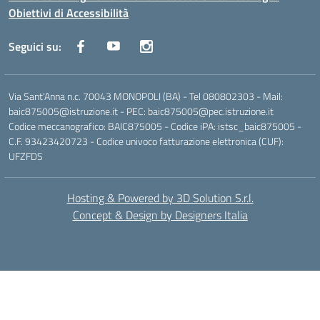
Obiettivi di Accessibilità
Seguici su:
Via Sant'Anna n.c. 70043 MONOPOLI (BA) - Tel 080802303 - Mail:
baic875005@istruzione.it - PEC: baic875005@pec.istruzione.it
Codice meccanografico: BAIC875005 - Codice iPA: istsc_baic875005 -
C.F. 93423420723 - Codice univoco fatturazione elettronica (CUF):
UFZFDS
Hosting & Powered by 3D Solution S.r.l.
Concept & Design by Designers Italia