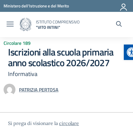
Vai ai contenuti
Vai al menu di navigazione
Vai al footer
Ministero dell'Istruzione e del Merito
ISTITUTO COMPRENSIVO
"VITO INTINI"
Circolare 189
A
Iscrizioni alla scuola primaria
anno scolastico 2026/2027
Informativa
PATRIZIA PERTOSA
Si prega di visionare la
circolare