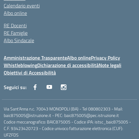
Calendario eventi
Albo online
RE Docenti
RE Famiglie
Albo Sindacale
Amministrazione Trasparente
Albo online
Privacy Policy
Whistleblowing
Dichiarazione di accessibilità
Note legali
Obiettivi di Accessibilità
Seguici su:
Via Sant'Anna n.c. 70043 MONOPOLI (BA) - Tel 080802303 - Mail:
baic875005@istruzione.it - PEC: baic875005@pec.istruzione.it
Codice meccanografico: BAIC875005 - Codice iPA: istsc_baic875005 -
C.F. 93423420723 - Codice univoco fatturazione elettronica (CUF):
UFZFDS