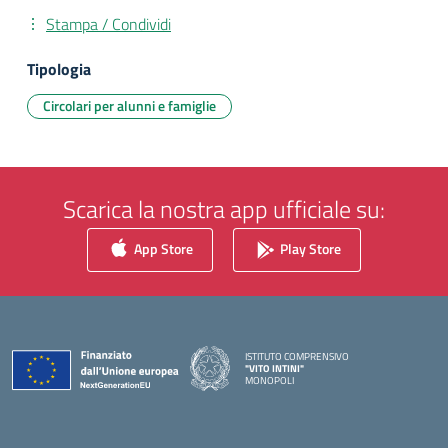
Stampa / Condividi
Tipologia
Circolari per alunni e famiglie
Scarica la nostra app ufficiale su:
App Store
Play Store
ISTITUTO COMPRENSIVO
"VITO INTINI"
MONOPOLI
— Visita la pagina iniziale della scuola