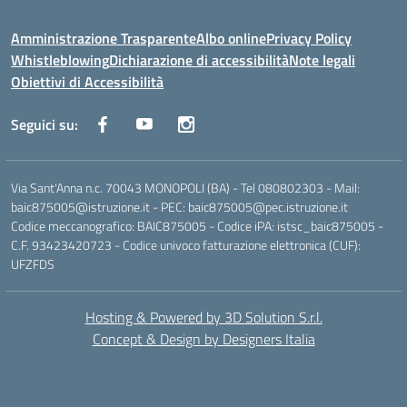
Amministrazione Trasparente
Albo online
Privacy Policy
Whistleblowing
Dichiarazione di accessibilità
Note legali
Obiettivi di Accessibilità
Seguici su:
Via Sant'Anna n.c. 70043 MONOPOLI (BA) - Tel 080802303 - Mail:
baic875005@istruzione.it - PEC: baic875005@pec.istruzione.it
Codice meccanografico: BAIC875005 - Codice iPA: istsc_baic875005 -
C.F. 93423420723 - Codice univoco fatturazione elettronica (CUF):
UFZFDS
Hosting & Powered by 3D Solution S.r.l.
Concept & Design by Designers Italia