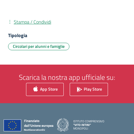
Stampa / Condividi
Tipologia
Circolari per alunni e famiglie
Scarica la nostra app ufficiale su:
App Store
Play Store
ISTITUTO COMPRENSIVO
"VITO INTINI"
MONOPOLI
— Visita la pagina iniziale della scuola