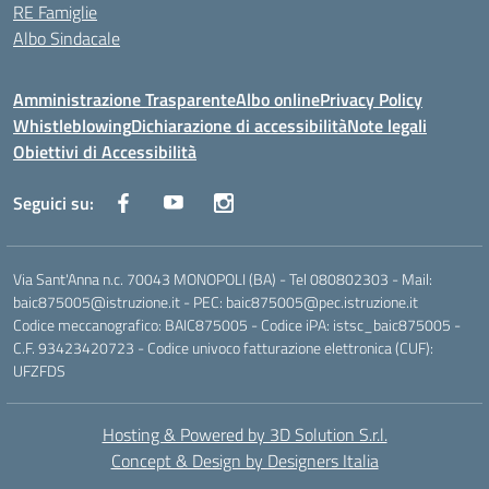
RE Famiglie
Albo Sindacale
Amministrazione Trasparente
Albo online
Privacy Policy
Whistleblowing
Dichiarazione di accessibilità
Note legali
Obiettivi di Accessibilità
Seguici su:
Via Sant'Anna n.c. 70043 MONOPOLI (BA) - Tel 080802303 - Mail:
baic875005@istruzione.it - PEC: baic875005@pec.istruzione.it
Codice meccanografico: BAIC875005 - Codice iPA: istsc_baic875005 -
C.F. 93423420723 - Codice univoco fatturazione elettronica (CUF):
UFZFDS
Hosting & Powered by 3D Solution S.r.l.
Concept & Design by Designers Italia