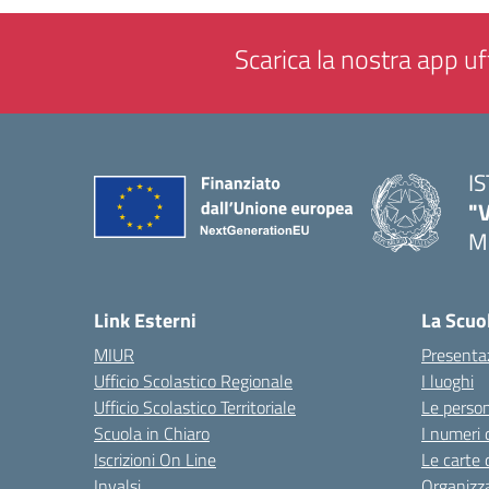
Scarica la nostra app uff
I
"
M
— 
Link Esterni
La Scuo
MIUR
Presenta
Ufficio Scolastico Regionale
I luoghi
Ufficio Scolastico Territoriale
Le perso
Scuola in Chiaro
I numeri 
Iscrizioni On Line
Le carte 
Invalsi
Organizz