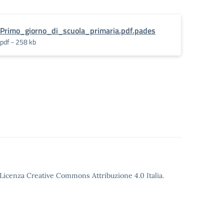
Primo_giorno_di_scuola_primaria.pdf.pades
pdf - 258 kb
o Licenza Creative Commons Attribuzione 4.0 Italia.