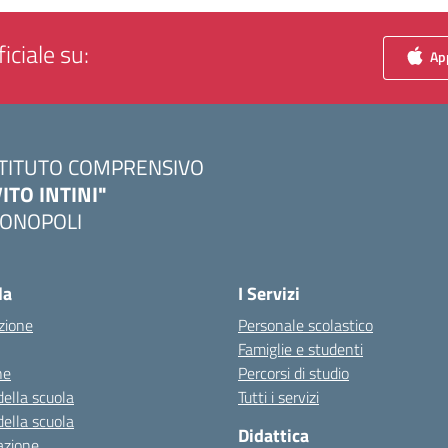
iciale su:
App
STITUTO COMPRENSIVO
VITO INTINI"
ONOPOLI
Visita la pagina iniziale della scuola
la
I Servizi
zione
Personale scolastico
Famiglie e studenti
ne
Percorsi di studio
della scuola
Tutti i servizi
della scuola
Didattica
azione