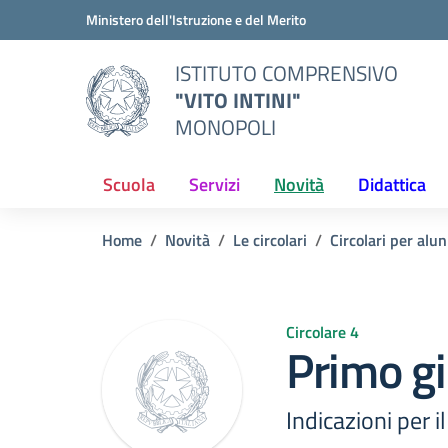
Vai ai contenuti
Vai al menu di navigazione
Vai al footer
Ministero dell'Istruzione e del Merito
ISTITUTO COMPRENSIVO
"VITO INTINI"
MONOPOLI
Scuola
Servizi
Novità
Didattica
Home
Novità
Le circolari
Circolari per alun
Circolare 4
Primo gi
Indicazioni per i