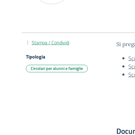
Stampa / Condividi
Si preg
Tipologia
Scu
Scu
Circolari per alunni e famiglie
Sc
Docu