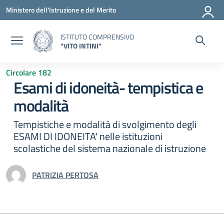
Vai ai contenuti
Vai al menu di navigazione
Vai al footer
Ministero dell'Istruzione e del Merito
ISTITUTO COMPRENSIVO
"VITO INTINI"
Circolare 182
Esami di idoneità- tempistica e
modalità
Tempistiche e modalità di svolgimento degli
ESAMI DI IDONEITA' nelle istituzioni
scolastiche del sistema nazionale di istruzione
PATRIZIA PERTOSA