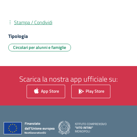
Stampa / Condividi
Tipologia
Circolari per alunni e famiglie
Scarica la nostra app ufficiale su:
App Store
Play Store
ISTITUTO COMPRENSIVO
"VITO INTINI"
MONOPOLI
— Visita la pagina iniziale della scuola