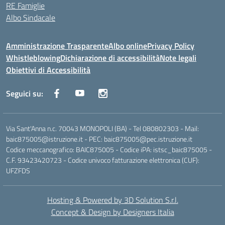
RE Famiglie
Albo Sindacale
Amministrazione Trasparente
Albo online
Privacy Policy
Whistleblowing
Dichiarazione di accessibilità
Note legali
Obiettivi di Accessibilità
Seguici su:
Via Sant'Anna n.c. 70043 MONOPOLI (BA) - Tel 080802303 - Mail:
baic875005@istruzione.it - PEC: baic875005@pec.istruzione.it
Codice meccanografico: BAIC875005 - Codice iPA: istsc_baic875005 -
C.F. 93423420723 - Codice univoco fatturazione elettronica (CUF):
UFZFDS
Hosting & Powered by 3D Solution S.r.l.
Concept & Design by Designers Italia