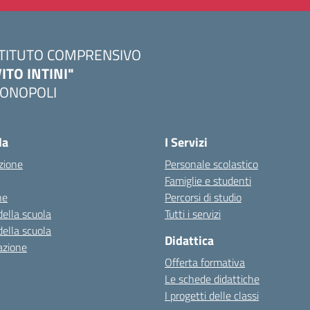
STITUTO COMPRENSIVO
VITO INTINI"
ONOPOLI
Visita la pagina iniziale della scuola
la
I Servizi
zione
Personale scolastico
Famiglie e studenti
ne
Percorsi di studio
della scuola
Tutti i servizi
della scuola
Didattica
azione
Offerta formativa
Le schede didattiche
I progetti delle classi