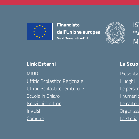
I
"
M
— 
Link Esterni
La Scuo
MIUR
Presenta
Ufficio Scolastico Regionale
I luoghi
Ufficio Scolastico Territoriale
Le perso
Scuola in Chiaro
I numeri 
Iscrizioni On Line
Le carte 
Invalsi
Organizz
Comune
La storia