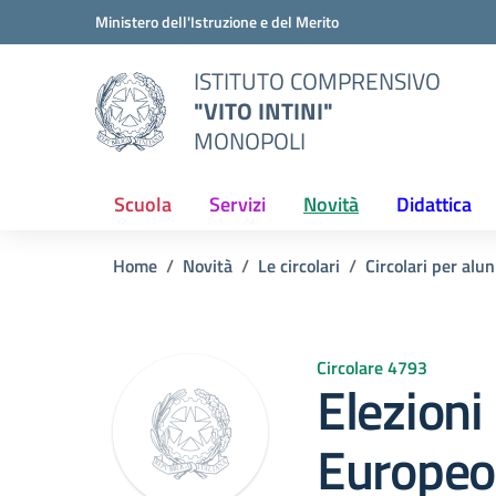
Vai ai contenuti
Vai al menu di navigazione
Vai al footer
Ministero dell'Istruzione e del Merito
ISTITUTO COMPRENSIVO
"VITO INTINI"
MONOPOLI
Scuola
Servizi
Novità
Didattica
Home
Novità
Le circolari
Circolari per alun
Circolare 4793
Elezioni
Europeo