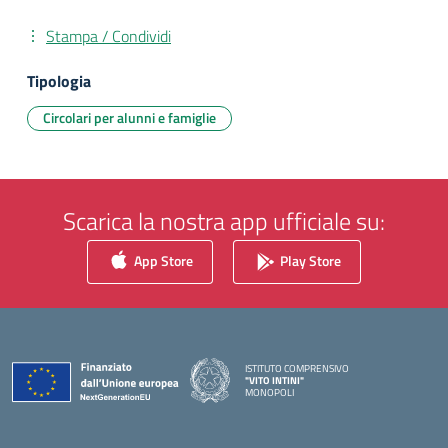
Stampa / Condividi
Tipologia
Circolari per alunni e famiglie
Scarica la nostra app ufficiale su:
App Store
Play Store
ISTITUTO COMPRENSIVO
"VITO INTINI"
MONOPOLI
— Visita la pagina iniziale della scuola