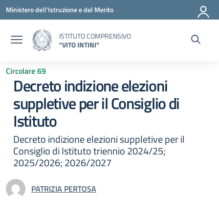
Vai ai contenuti
Vai al menu di navigazione
Vai al footer
Ministero dell'Istruzione e del Merito
ISTITUTO COMPRENSIVO
"VITO INTINI"
Circolare 69
Decreto indizione elezioni
suppletive per il Consiglio di
Istituto
Decreto indizione elezioni suppletive per il
Consiglio di Istituto triennio 2024/25;
2025/2026; 2026/2027
PATRIZIA PERTOSA