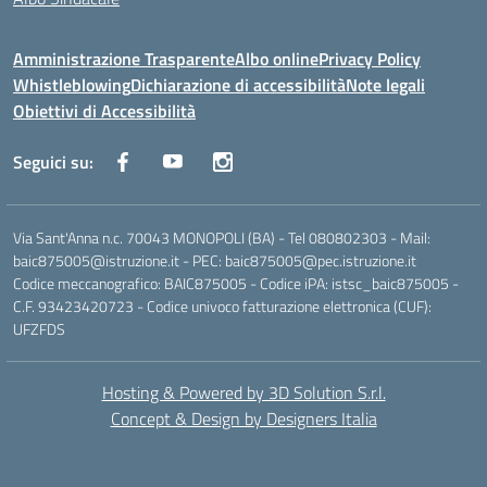
Amministrazione Trasparente
Albo online
Privacy Policy
Whistleblowing
Dichiarazione di accessibilità
Note legali
Obiettivi di Accessibilità
Seguici su:
Via Sant'Anna n.c. 70043 MONOPOLI (BA) - Tel 080802303 - Mail:
baic875005@istruzione.it - PEC: baic875005@pec.istruzione.it
Codice meccanografico: BAIC875005 - Codice iPA: istsc_baic875005 -
C.F. 93423420723 - Codice univoco fatturazione elettronica (CUF):
UFZFDS
Hosting & Powered by 3D Solution S.r.l.
Concept & Design by Designers Italia